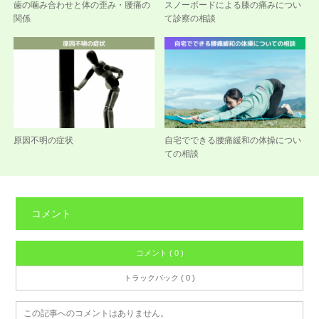
歯の噛み合わせと体の歪み・腰痛の
スノーボードによる膝の痛みについ
関係
て診察の相談
原因不明の症状
自宅でできる腰痛緩和の体操につい
ての相談
コメント
コメント ( 0 )
トラックバック ( 0 )
この記事へのコメントはありません。